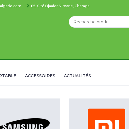
algerie.com
85, Cité Djaafer Slimane, Cheraga
RTABLE
ACCESSOIRES
ACTUALITÉS