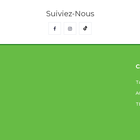
Suiviez-Nous
C
T
A
T