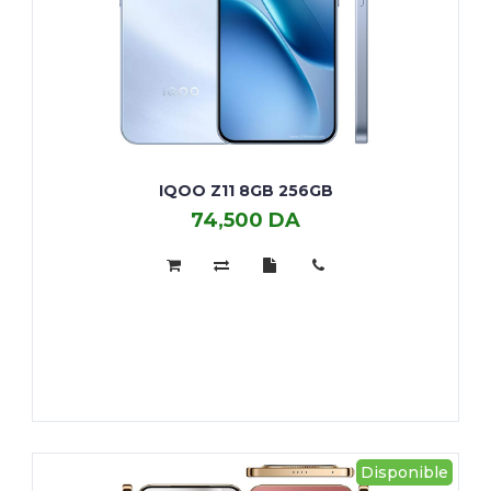
IQOO Z11 8GB 256GB
74,500 DA
IQOO
Z11
8GB
256GB
Disponible