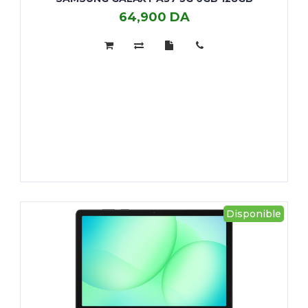
64,900 DA
SAMSUNG
GALAXY
A37
5G
6GB
128GB
Disponible