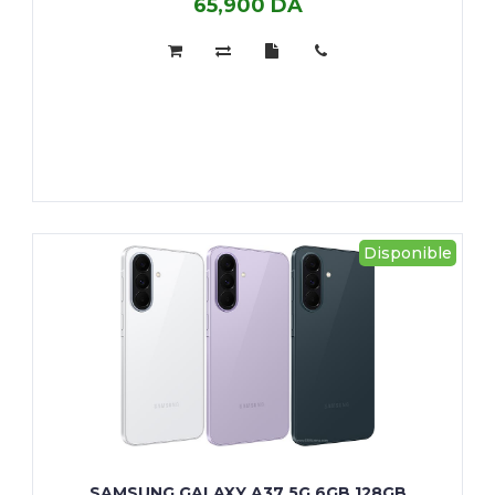
65,900 DA
Infinix
GT30
Pro
12GB
256GB
Disponible
SAMSUNG GALAXY A37 5G 6GB 128GB