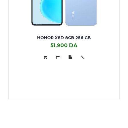
HONOR X8D 8GB 256 GB
51,900 DA
Honor
X8D
8GB
256
GB