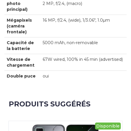
photo
2 MP, f/2.4, (macro)
principal)
Mégapixels
16 MP, f/2.4, (wide), 1/3.06", 1.0µm
(caméra
frontale)
Capacité de
5000 mAh, non-removable
la batterie
Vitesse de
67W wired, 100% in 45 min (advertised)
chargement
Double puce
oui
PRODUITS SUGGÉRÉS
Disponible