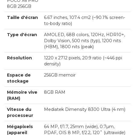
POCO X6 PRO
8GB 256GB
Taille d'écran
6.67 inches, 107.4 cm2 (~90.1% screen-
to-body ratio)
Type d'écran
AMOLED, 68B colors, 120Hz, HDR10+,
Dolby Vision, 500 nits (typ), 1200 nits
(HBM), 1800 nits (peak)
Résolution
1220 x 2712 pixels, 20:9 ratio (~446 ppi
density)
Espace de
256GB memoir
stockage
Mémoire vive
8GB RAM
(RAM)
Vitesse du
Mediatek Dimensity 8300 Ultra (4 nm)
processeur
Mégapixels
64 MP, f/1.7, 25mm (wide), 0.7µm,
(appareil
PDAF, OIS 8 MP, f/2.2, 120˚ (ultrawide)