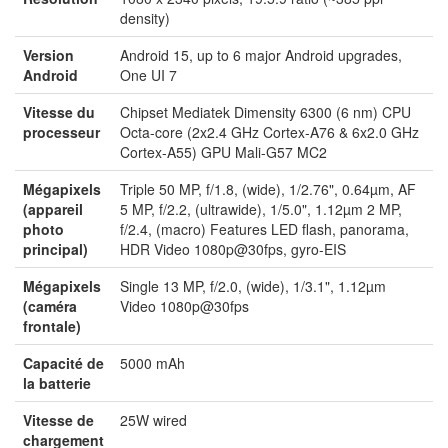
density)
Version
Android 15, up to 6 major Android upgrades,
Android
One UI 7
Vitesse du
Chipset Mediatek Dimensity 6300 (6 nm) CPU
processeur
Octa-core (2x2.4 GHz Cortex-A76 & 6x2.0 GHz
Cortex-A55) GPU Mali-G57 MC2
Mégapixels
Triple 50 MP, f/1.8, (wide), 1/2.76", 0.64µm, AF
(appareil
5 MP, f/2.2, (ultrawide), 1/5.0", 1.12µm 2 MP,
photo
f/2.4, (macro) Features LED flash, panorama,
principal)
HDR Video 1080p@30fps, gyro-EIS
Mégapixels
Single 13 MP, f/2.0, (wide), 1/3.1", 1.12µm
(caméra
Video 1080p@30fps
frontale)
Capacité de
5000 mAh
la batterie
Vitesse de
25W wired
chargement