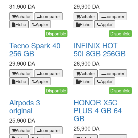
31,900 DA
29,900 DA
Infinix
INFINIX
Achater
comparer
Achater
comparer
Xpad
HOT
Fiche
Appler
Fiche
Appler
20
60I
4
Disponible
8GB
Disponible
GB
256GB
Tecno Spark 40
INFINIX HOT
128
256 GB
50I 8GB 256GB
GB
29,900 DA
26,900 DA
Tecno
INFINIX
Achater
comparer
Achater
comparer
Spark
HOT
Fiche
Appler
Fiche
Appler
40
50I
256
Disponible
8GB
Disponible
GB
256GB
Airpods 3
HONOR X5C
original
PLUS 4 GB 64
GB
25,900 DA
25,900 DA
Airpods
Achater
comparer
3
HONOR