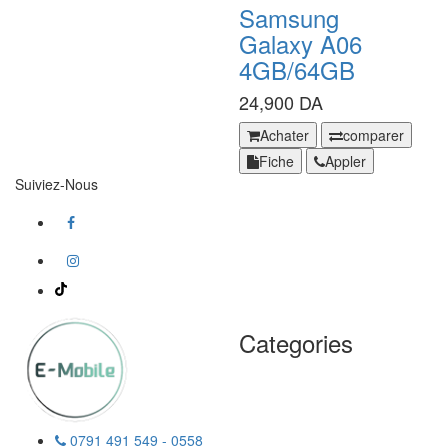
NFC
Samsung
6GB
Galaxy A06
128GB
4GB/64GB
24,900 DA
Samsung
Achater
comparer
Galaxy
Fiche
Appler
A06
Suiviez-Nous
4GB/64GB
Categories
0791 491 549 - 0558