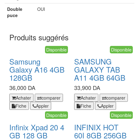
Double
OUI
puce
Produits suggérés
Disponible
Disponible
Samsung
SAMSUNG
Galaxy A16 4GB
GALAXY TAB
128GB
A11 4GB 64GB
36,000 DA
33,900 DA
Samsung
SAMSUNG
Achater
comparer
Achater
comparer
Galaxy
GALAXY
Fiche
Appler
Fiche
Appler
A16
TAB
4GB
Disponible
A11
Disponible
128GB
4GB
Infinix Xpad 20 4
INFINIX HOT
64GB
GB 128 GB
60I 8GB 256GB