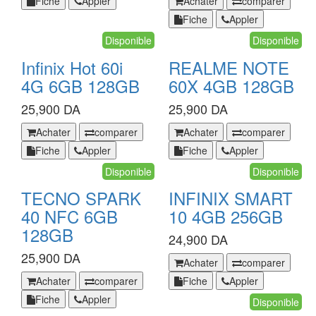
Fiche
Appler
Achater
comparer
original
X5C
Fiche
Appler
PLUS
Disponible
4
Disponible
GB
Infinix Hot 60i
REALME NOTE
64
4G 6GB 128GB
60X 4GB 128GB
GB
25,900 DA
25,900 DA
Infinix
REALME
Achater
comparer
Achater
comparer
Hot
NOTE
Fiche
Appler
Fiche
Appler
60i
60X
4G
Disponible
4GB
Disponible
6GB
128GB
TECNO SPARK
INFINIX SMART
128GB
40 NFC 6GB
10 4GB 256GB
128GB
24,900 DA
25,900 DA
INFINIX
Achater
comparer
SMART
TECNO
Achater
comparer
Fiche
Appler
10
SPARK
Fiche
Appler
4GB
Disponible
40
256GB