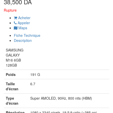
38,500 DA
Rupture
Acheter
Appeler
Maps
Fiche Technique
Description
SAMSUNG
GALAXY
M16 6GB
128GB
Poids
191 G
Taille
6.7
d'écran
Type
Super AMOLED, 90Hz, 800 nits (HBM)
d'écran
Résolution
1080 x 2340 pixels, 19.5:9 ratio (~385 ppi